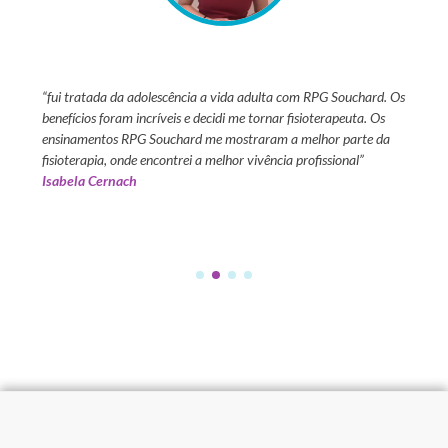
um curso
“fui tratada da adolescência a vida adulta com RPG Souchard. Os
“tive a
s
benefícios foram incríveis e decidi me tornar fisioterapeuta. Os
13 anos
ientes.
ensinamentos RPG Souchard me mostraram a melhor parte da
positiv
l que
fisioterapia, onde encontrei a melhor vivência profissional”
para fa
Isabela Cernach
com to