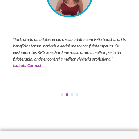
um curso
“fui tratada da adolescência a vida adulta com RPG Souchard. Os
“tive a
s
benefícios foram incríveis e decidi me tornar fisioterapeuta. Os
13 anos
ientes.
ensinamentos RPG Souchard me mostraram a melhor parte da
positiv
l que
fisioterapia, onde encontrei a melhor vivência profissional”
para fa
Isabela Cernach
com to