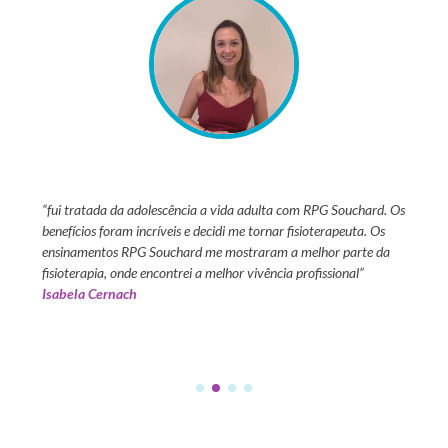
um curso
“fui tratada da adolescência a vida adulta com RPG Souchard. Os
“tive a
s
benefícios foram incríveis e decidi me tornar fisioterapeuta. Os
13 anos
ientes.
ensinamentos RPG Souchard me mostraram a melhor parte da
positiv
l que
fisioterapia, onde encontrei a melhor vivência profissional”
para fa
Isabela Cernach
com to