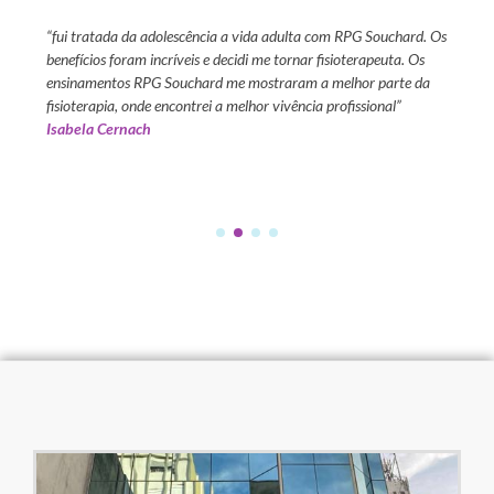
um curso
“fui tratada da adolescência a vida adulta com RPG Souchard. Os
“tive a
s
benefícios foram incríveis e decidi me tornar fisioterapeuta. Os
13 anos
ientes.
ensinamentos RPG Souchard me mostraram a melhor parte da
positiv
l que
fisioterapia, onde encontrei a melhor vivência profissional”
para fa
Isabela Cernach
com to